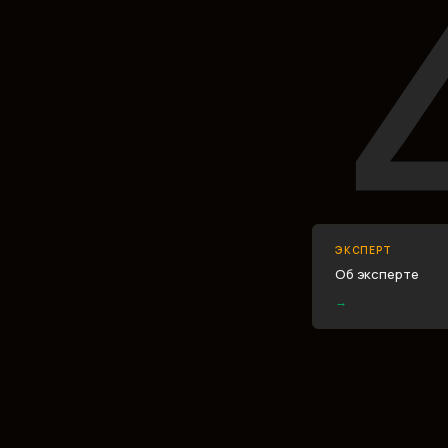
ЭКСПЕРТ
Об эксперте
→