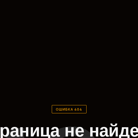
ОШИБКА 404
раница не найд